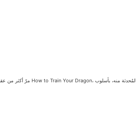
تذكرنا ذلك بحنين جارف ونحن نشاهدُ مؤ